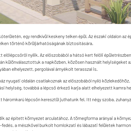
területén, egy rendkívül keskeny telken épül. Az északi oldalon az é
lken történő körüljárhatóságának biztosítására.
ett előlépcsőről nyílik. Az előszobából a hátsó kert felőli épületrész
án különválasztottuk a napközben, közösen használt helyiségeket az 
ában elhelyezett, pergolával árnyékolt terasszal is.
ház nyugati oldalán csatlakoznak az előszobából nyíló közlekedőhöz. I
si helyiség, továbbá a lépcső érkező karja alatt elhelyezett kamra he
t háromkarú lépcsőn keresztül juthatunk fel. Itt négy szoba, zuhany
dik az épített környezet arculatához. A tömegforma arányai a környez
edés, a mészkővel burkolt homlokzati és lábazati felületek harmoniz