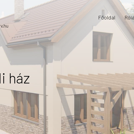
Főoldal
Ról
v.hu
i ház