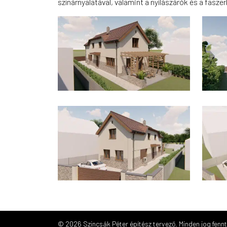
színárnyalatával, valamint a nyílászárók és a fasze
© 2026 Szincsák Péter építész tervező.
Minden jog fenn