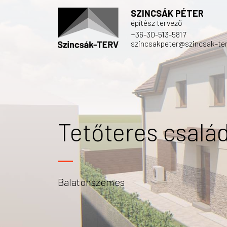
SZINCSÁK PÉTER
építész tervező
+36-30-513-5817
szincsakpeter@szincsak-ter
Tetőteres család
Balatonszemes