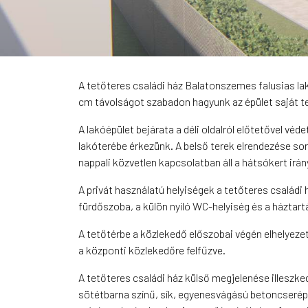
A tetőteres családi ház Balatonszemes falusias lakó
cm távolságot szabadon hagyunk az épület saját te
A lakóépület bejárata a déli oldalról előtetővel véd
lakóterébe érkezünk. A belső terek elrendezése sor
nappali közvetlen kapcsolatban áll a hátsókert irány
A privát használatú helyiségek a tetőteres családi 
fürdőszoba, a külön nyíló WC-helyiség és a háztartá
A tetőtérbe a közlekedő előszobai végén elhelyezet
a központi közlekedőre felfűzve.
A tetőteres családi ház külső megjelenése illeszke
sötétbarna színű, sík, egyenesvágású betoncserép-f