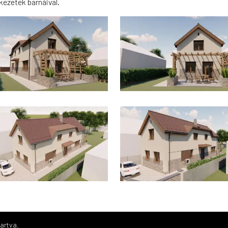
rkezetek barnáival.
tartva.