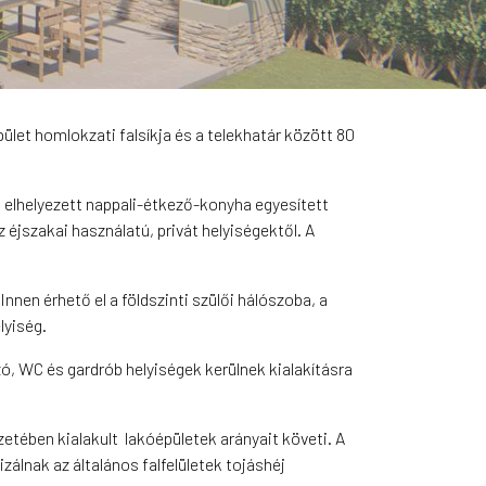
pület homlokzati falsíkja és a telekhatár között 80
ben elhelyezett nappali-étkező-konyha egyesített
éjszakai használatú, privát helyiségektől. A
nnen érhető el a földszinti szülői hálószoba, a
lyiség.
zó, WC és gardrób helyiségek kerülnek kialakításra
etében kialakult lakóépületek arányait követi. A
álnak az általános falfelületek tojáshéj