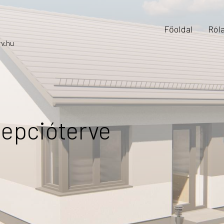
Főoldal
Ról
v.hu
epcióterve