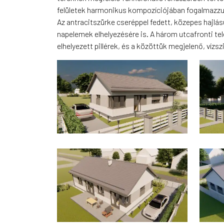
felületek harmonikus kompozíciójában fogalmazzuk
Az antracitszürke cseréppel fedett, közepes hajlású
napelemek elhelyezésére is. A három utcafronti tel
elhelyezett pillérek, és a közöttük megjelenő, vízs