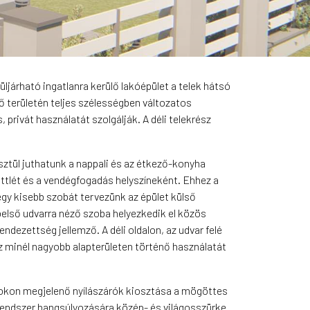
ljárható ingatlanra kerülő lakóépület a telek hátsó
gő területén teljes szélességben változatos
 privát használatát szolgálják. A déli telekrész
esztül juthatunk a nappali és az étkező-konyha
üttlét és a vendégfogadás helyszíneként. Ehhez a
gy kisebb szobát tervezünk az épület külső
belső udvarra néző szoba helyezkedik el közös
ndezettség jellemző. A déli oldalon, az udvar felé
z minél nagyobb alapterületen történő használatát
tokon megjelenő nyílászárók kiosztása a mögöttes
srendszer hangsúlyozására közép- és világosszürke