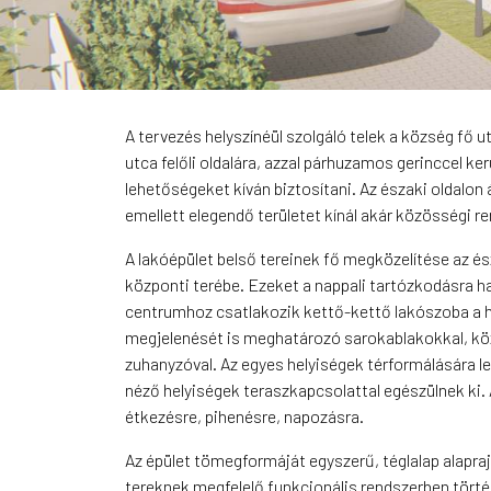
A tervezés helyszínéül szolgáló telek a község fő 
utca felőli oldalára, azzal párhuzamos gerinccel k
lehetőségeket kíván biztosítani. Az északi oldalon 
emellett elegendő területet kínál akár közösségi 
A lakóépület belső tereinek fő megközelítése az ész
központi terébe. Ezeket a nappali tartózkodásra ha
centrumhoz csatlakozik kettő-kettő lakószoba a há
megjelenését is meghatározó sarokablakokkal, közel
zuhanyzóval. Az egyes helyiségek térformálására let
néző helyiségek teraszkapcsolattal egészülnek ki.
étkezésre, pihenésre, napozásra.
Az épület tömegformáját egyszerű, téglalap alapr
tereknek megfelelő funkcionális rendszerben törté