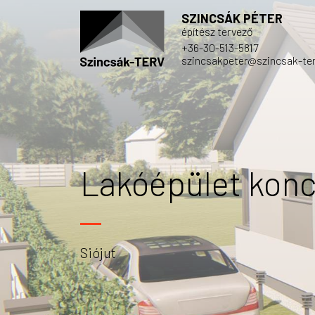
SZINCSÁK PÉTER
építész tervező
+36-30-513-5817
szincsakpeter@szincsak-ter
Lakóépület konc
Siójut