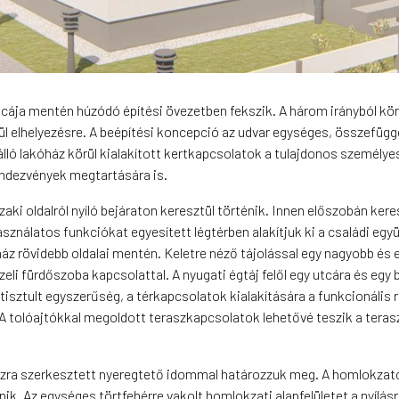
utcája mentén húzódó építési övezetben fekszik. A három irányból körü
erül elhelyezésre. A beépítési koncepció az udvar egységes, összefüg
álló lakóház körül kialakított kertkapcsolatok a tulajdonos személyes,
rendezvények megtartására is.
aki oldalról nyíló bejáraton keresztül történik. Innen előszobán ker
sználatos funkciókat egyesített légtérben alakítjuk ki a családi egy
z rövidebb oldalai mentén. Keletre néző tájolással egy nagyobb és e
i fürdőszoba kapcsolattal. A nyugati égtáj felől egy utcára és egy 
isztult egyszerűség, a térkapcsolatok kialakítására a funkcionális re
 A tolóajtókkal megoldott teraszkapcsolatok lehetővé teszik a teras
ajzra szerkesztett nyeregtető idommal határozzuk meg. A homlokza
nik. Az egységes törtfehérre vakolt homlokzati alapfelületet a nyílá