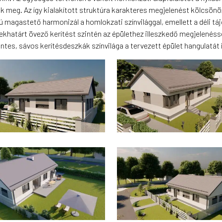
 meg. Az így kialakított struktúra karakteres megjelenést kölcsön
 magastető harmonizál a homlokzati színvilággal, emellett a déli tájo
ekhatárt övező kerítést szintén az épülethez illeszkedő megjelenésse
zintes, sávos kerítésdeszkák színvilága a tervezett épület hangulatát 