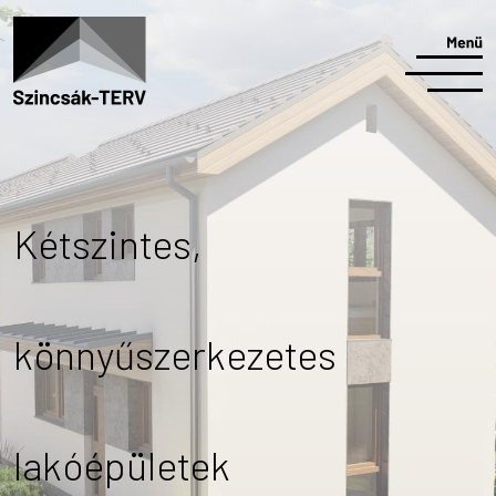
Kétszintes,
könnyűszerkezetes
lakóépületek