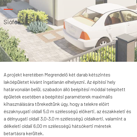
Siófok
A projekt keretében Megrendelő két darab kétszintes
lakóépületet kívánt ingatlanán elhelyezni. Az építési hely
határvonalán belül, szabadon álló beépítési móddal telepített
épületek esetében a beépítési paraméterek maximális
kihasználására törekedtünk úgy, hogy a telekre előírt
északnyugati oldali 5,0 m szélességű előkerti, az északkeleti és
a délnyugati oldali 3,0-3,0 m szélességű oldalkerti, valamint a
délkeleti oldali 6,00 m szélességű hátsókerti méretek
betartásra kerültek.