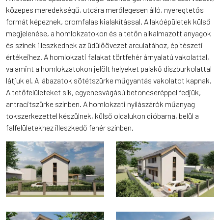
közepes meredekségű, utcára merőlegesen álló, nyeregtetős
formát képeznek, oromfalas kialakítással. A lakóépületek külső
megjelenése, a homlokzatokon és a tetőn alkalmazott anyagok
és színek illeszkednek az üdülőövezet arculatához, építészeti
értékeihez. A homlokzati falakat törtfehér árnyalatú vakolattal,
valamint a homlokzatokon jelölt helyeket palakő díszburkolattal
látjuk el. A lábazatok sötétszürke műgyantás vakolatot kapnak.
A tetőfelületeket sík, egyenesvágású betoncseréppel fedjük,
antracitszürke színben. A homlokzati nyílászárók műanyag
tokszerkezettel készülnek, külső oldalukon dióbarna, belül a
falfelületekhez illeszkedő fehér színben.