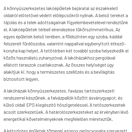
A könnyűszerkezetes lakóépületek bejáratai az északkeleti
oldalról előtetővel védett előlépcsőkről nyílnak. A belső tereket a
tájolás és a telek adottságainak figyelembevételével rendeztünk
el. A lakóépületek térbeli elrendezése tükörszimmetrikus. Az
egyes épületek belső terében, a földszinten egy szoba, káddal
felszerelt fürdőszoba, valamint nappalival egybenyitott étkező-
konyha kap helyet. A tetőtérben két további szoba helyezkedik el
közös használatú zuhanyzóval. A lakóházakhoz pergolával
ellátott teraszok csatlakoznak. Az összes helyiséget úgy
alakítjuk ki, hogy a természetes szellőzés és a bevilágítás
biztosított legyen.
A lakóházak könnyűszerkezetes, favázas tartószerkezeti
rendszerrel készülnek, a falvázpallók között ásványgyapot, és
külső oldali EPS kiegészítő hőszigeteléssel. A tetőszerkezetek
ácsolt szerkezetűek. A határolószerkezeteket az érvényben lévő
energetikai követelményeknek megfelelően méreteztük.
A kétszintes épületek tömegei azonos gerincvonalra szervezett,