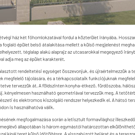
étvégi ház két főhomlokzatával fordul a közterület irányába. Hossza
a foglaló épület belső átalakítása mellett a külső megjelenést meg
felhelyezett, téglalap alakú alaprajz az utcasarokkal megegyező irány
l adja meg az épület karakterét.
választott rendeltetési egységet összevonjuk, és újraértelmezzük a t
gek megfelelő tájolására, és a térkapcsolataik funkciójuknak megfel
eltetve tervezzük át. A földszinten konyha-étkező, fürdőszoba, hálós
t új, kényelmesen használható geometriával tervezzük meg. A tetőtér
pészeti és elektromos kiszolgáló rendszer helyezkedik el. A hátsó te
módon is használhatóvá válik.
lenésének megfogalmazása során a letisztult formavilághoz illeszked
eglévő állapotában is három egymástól határozottan elkülöníthető s
 kínál teret külső időtöltésre. A visszahúzott bejárat és a teraszo