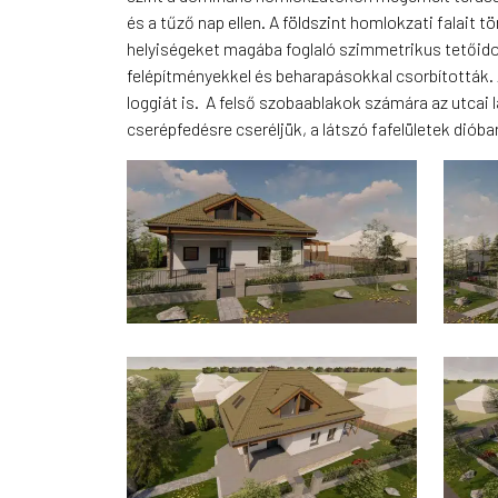
és a tűző nap ellen. A földszint homlokzati falait 
helyiségeket magába foglaló szimmetrikus tetőid
felépítményekkel és beharapásokkal csorbították. A
loggiát is. A felső szobaablakok számára az utcai 
cserépfedésre cseréljük, a látszó fafelületek dióba