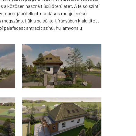
s a közösen használt üdülőterületet. A felső szinti
 szempontjából ellentmondásos megjelenésű
s megszüntetjük a belső kert irányában kialakított
bi palafedést antracit színű, hullámvonalú