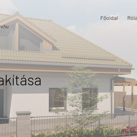
Főoldal
Ról
v.hu
akítása