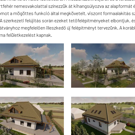
törtfehér nemesvakolattal színezzük át kihangsúlyozva az alapformát é
omot a mögöttes funkció által megkövetelt, viszont formaalakítás
 szerkezeti felújítás során ezeket tetőfelépítményeket elbontjuk, é
látványhoz megfelelően illeszkedő új felépítményt tervezünk. A koráb
rna felületkezelést kapnak.