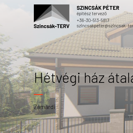
SZINCSÁK PÉTER
építész tervező
+36-30-513-5817
szincsakpeter@szincsak-ter
Hétvégi ház átal
Zamárdi