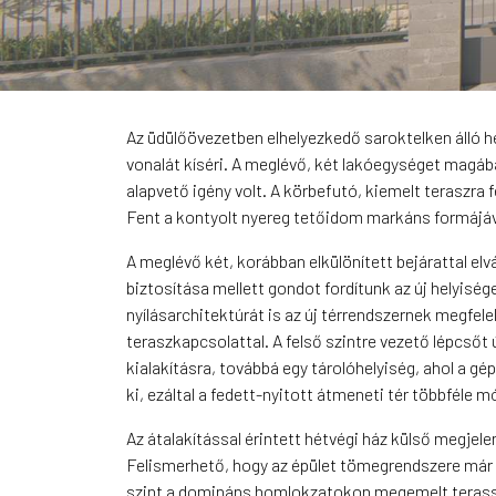
Az üdülőövezetben elhelyezkedő saroktelken álló h
vonalát kíséri. A meglévő, két lakóegységet magáb
alapvető igény volt. A körbefutó, kiemelt teraszra 
Fent a kontyolt nyereg tetőidom markáns formájáva
A meglévő két, korábban elkülönített bejárattal el
biztosítása mellett gondot fordítunk az új helyisé
nyílásarchitektúrát is az új térrendszernek megfel
teraszkapcsolattal. A felső szintre vezető lépcső
kialakításra, továbbá egy tárolóhelyiség, ahol a gé
ki, ezáltal a fedett-nyitott átmeneti tér többféle 
Az átalakítással érintett hétvégi ház külső megje
Felismerhető, hogy az épület tömegrendszere már m
szint a domináns homlokzatokon megemelt terasszal