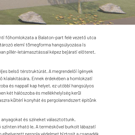
nti főhomlokzata a Balaton-part felé vezető utca
határozó elemi tömegforma hangsúlyozása is
ban pillér-letámasztással képez bejárati előteret.
eljes belső térstruktúrát. A megrendelői igények
elő kialakítására. Ennek érdekében a homlokzati
zoba és nappali kap helyet, ez utóbbi hangsúlyos
ben két hálószoba és mellékhelyiség kerül
raszra kültéri konyhát és pergolarendszert építünk
ő anyagokat és színeket választottunk.
zinten írható le. A terméskővel burkolt lábazati
n elhelyezett pergola védelmet biztosít a csapadék