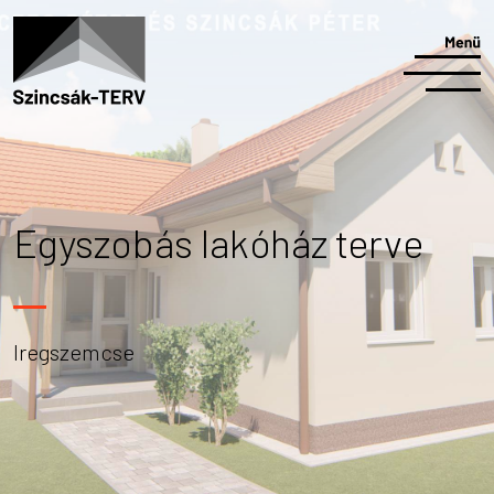
Egyszobás lakóház terve
Iregszemcse