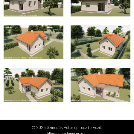
© 2026 Szincsák Péter építész tervező.
Minden jog fenntartva.