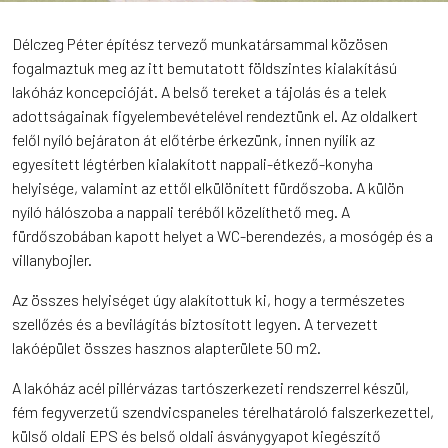
Délczeg Péter építész tervező munkatársammal közösen
fogalmaztuk meg az itt bemutatott földszintes kialakítású
lakóház koncepcióját. A belső tereket a tájolás és a telek
adottságainak figyelembevételével rendeztünk el. Az oldalkert
felől nyíló bejáraton át előtérbe érkezünk, innen nyílik az
egyesített légtérben kialakított nappali-étkező-konyha
helyisége, valamint az ettől elkülönített fürdőszoba. A külön
nyíló hálószoba a nappali teréből közelíthető meg. A
fürdőszobában kapott helyet a WC-berendezés, a mosógép és a
villanybojler.
Az összes helyiséget úgy alakítottuk ki, hogy a természetes
szellőzés és a bevilágítás biztosított legyen. A tervezett
lakóépület összes hasznos alapterülete 50 m2.
A lakóház acél pillérvázas tartószerkezeti rendszerrel készül,
fém fegyverzetű szendvicspaneles térelhatároló falszerkezettel,
külső oldali EPS és belső oldali ásványgyapot kiegészítő