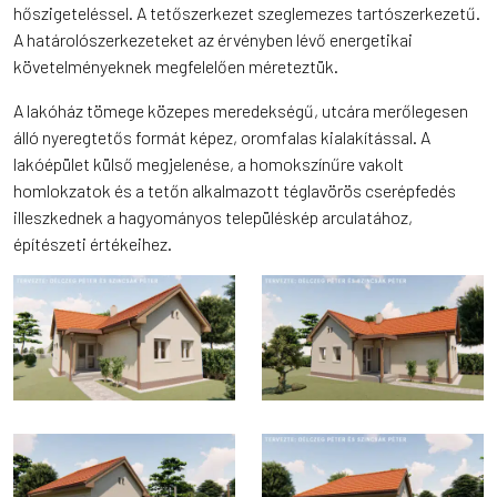
hőszigeteléssel. A tetőszerkezet szeglemezes tartószerkezetű.
A határolószerkezeteket az érvényben lévő energetikai
követelményeknek megfelelően méreteztük.
A lakóház tömege közepes meredekségű, utcára merőlegesen
álló nyeregtetős formát képez, oromfalas kialakítással. A
lakóépület külső megjelenése, a homokszínűre vakolt
homlokzatok és a tetőn alkalmazott téglavörös cserépfedés
illeszkednek a hagyományos településkép arculatához,
építészeti értékeihez.