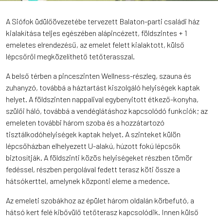
A Siófok üdülőövezetébe tervezett Balaton-parti családi ház
kialakítása teljes egészében alápincézett, földszintes + 1
emeletes elrendezésű, az emelet felett kialaktott, külső
lépcsőről megközelíthető tetőterasszal.
A belső térben a pinceszinten Wellness-részleg, szauna és
zuhanyzó, továbbá a háztartást kiszolgáló helyiségek kaptak
helyet. A földszinten nappalival egybenyitott étkező-konyha,
szülői háló, továbbá a vendéglátáshoz kapcsolódó funkciók; az
emeleten további három szoba és a hozzátartozó
tisztálkodóhelyiségek kaptak helyet. A szinteket külön
lépcsőházban elhelyezett U-alakú, húzott fokú lépcsők
biztosítják. A földszinti közös helyiségeket részben tömör
fedéssel, részben pergolával fedett terasz köti össze a
hátsókerttel, amelynek központi eleme a medence.
Az emeleti szobákhoz az épület három oldalán körbefutó, a
hátsó kert felé kibővülő tetőterasz kapcsolódik. Innen külső