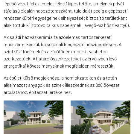
lépcső vezet fel az emelet feletti lapostetőre, amelynek privát
tájolású oldalán napozóteraszként, túloldalát pedig a gépészeti
rendszer kültéri egységeinek elhelyezését biztosító területként
alakítottuk ki (fotovoltaikus napelemek, levegő-víz hőszivattyú).
A családi ház vázkerámia falazóelemes tartószerkezeti
rendszerrel készül, külső oldali kiegészítő hőszigeteléssel. A
szintközi födémek és a zárófödém monolit vasbeton
szerkezetűek. A határolószerkezeteket az érvényben lévő
energetikai követelményeknek megfelelően méreteztük.
Az épület külső megjelenése, a homlokzatokon és a tetőn
alkalmazott anyagok és színek illeszkednek az üdülőövezet
arculatához, építészeti értékeihez.