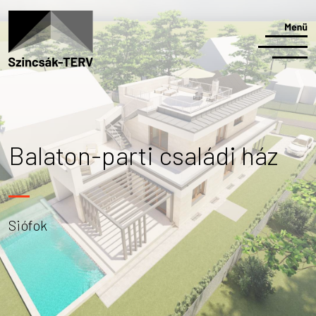
Balaton-parti családi ház
Siófok