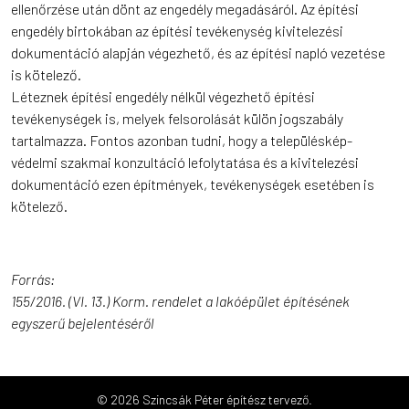
ellenőrzése után dönt az engedély megadásáról. Az építési
engedély birtokában az építési tevékenység kivitelezési
dokumentáció alapján végezhető, és az építési napló vezetése
is kötelező.
Léteznek építési engedély nélkül végezhető építési
tevékenységek is, melyek felsorolását külön jogszabály
tartalmazza. Fontos azonban tudni, hogy a településkép-
védelmi szakmai konzultáció lefolytatása és a kivitelezési
dokumentáció ezen építmények, tevékenységek esetében is
kötelező.
Forrás:
155/2016. (VI. 13.) Korm. rendelet a lakóépület építésének
egyszerű bejelentéséről
© 2026 Szincsák Péter építész tervező.