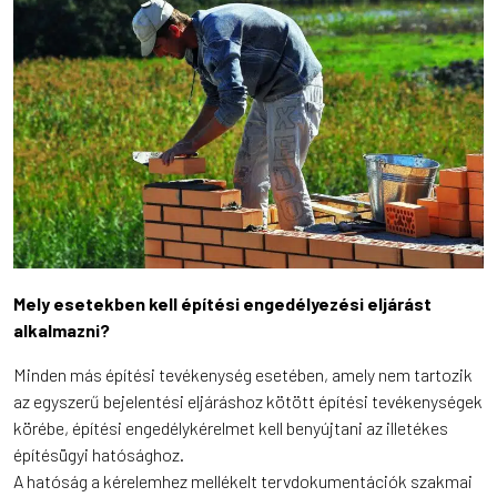
Mely esetekben kell építési engedélyezési eljárást
alkalmazni?
Minden más építési tevékenység esetében, amely nem tartozik
az egyszerű bejelentési eljáráshoz kötött építési tevékenységek
körébe, építési engedélykérelmet kell benyújtani az illetékes
építésügyi hatósághoz.
A hatóság a kérelemhez mellékelt tervdokumentációk szakmai