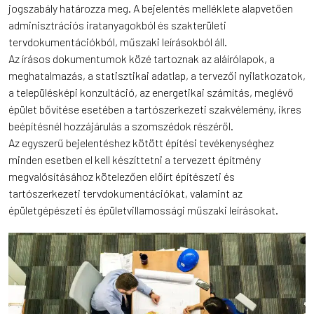
jogszabály határozza meg. A bejelentés melléklete alapvetően
adminisztrációs iratanyagokból és szakterületi
tervdokumentációkból, műszaki leírásokból áll.
Az írásos dokumentumok közé tartoznak az aláírólapok, a
meghatalmazás, a statisztikai adatlap, a tervezői nyilatkozatok,
a településképi konzultáció, az energetikai számítás, meglévő
épület bővítése esetében a tartószerkezeti szakvélemény, ikres
beépítésnél hozzájárulás a szomszédok részéről.
Az egyszerű bejelentéshez kötött építési tevékenységhez
minden esetben el kell készíttetni a tervezett építmény
megvalósításához kötelezően előírt építészeti és
tartószerkezeti tervdokumentációkat, valamint az
épületgépészeti és épületvillamossági műszaki leírásokat.