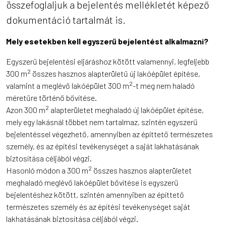
összefoglaljuk a bejelentés mellékletét képező
dokumentáció tartalmát is.
Mely esetekben kell egyszerű bejelentést alkalmazni?
Egyszerű bejelentési eljáráshoz kötött valamennyi, legfeljebb
2
300 m
összes hasznos alapterületű új lakóépület építése,
2
valamint a meglévő lakóépület 300 m
-t meg nem haladó
méretűre történő bővítése.
2
Azon 300 m
alapterületet meghaladó új lakóépület építése,
mely egy lakásnál többet nem tartalmaz, szintén egyszerű
bejelentéssel végezhető, amennyiben az építtető természetes
személy, és az építési tevékenységet a saját lakhatásának
biztosítása céljából végzi.
2
Hasonló módon a 300 m
összes hasznos alapterületet
meghaladó meglévő lakóépület bővítése is egyszerű
bejelentéshez kötött, szintén amennyiben az építtető
természetes személy és az építési tevékenységet saját
lakhatásának biztosítása céljából végzi.