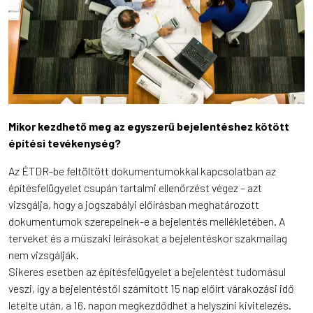
Mikor kezdhető meg az egyszerű bejelentéshez kötött
építési tevékenység?
Az ÉTDR-be feltöltött dokumentumokkal kapcsolatban az
építésfelügyelet csupán tartalmi ellenőrzést végez – azt
vizsgálja, hogy a jogszabályi előírásban meghatározott
dokumentumok szerepelnek-e a bejelentés mellékletében. A
terveket és a műszaki leírásokat a bejelentéskor szakmailag
nem vizsgálják.
Sikeres esetben az építésfelügyelet a bejelentést tudomásul
veszi, így a bejelentéstől számított 15 nap előírt várakozási idő
letelte után, a 16. napon megkezdődhet a helyszíni kivitelezés.