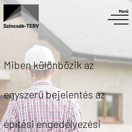
Miben különbözik az
egyszerű bejelentés az
építési engedélyezési