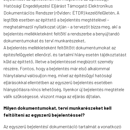
Hatósági Engedélyezési Eljárást Támogató Elektronikus
Dokumentációs Rendszer (röviden: ÉTDR) kezelőfelületén. A
legtöbb esetben az építtető a bejelentés megtételével –
meghatalmazói nyilatkozat útján – a tervezőt bízza meg, aki a
bejelentés mellékleteként feltölti a rendszerbe a benyújtandó
dokumentumokat és tervi munkarészeket.
A bejelentés mellékleteként feltöltött dokumentumokat az
építésfelügyelet ellenőrzi, és tartalmi hiány esetén tájékoztatást
küld az építtető, illetve a bejelentéssel megbízott személy
részére. Fontos, hogy a bejelentés már első alkalommal
hiánytalanul valósuljon meg, mivel az építésügyi hatósági
eljárásokkal ellentétben az egyszerű bejelentés esetében
hiánypótlásra nincs lehetőség. Ilyenkor új bejelentés megtétele
válik szükségessé, viszont maga az eljárás díjtalan.
Milyen dokumentumokat, tervi munkarészeket kell
feltölteni az egyszerű bejelentéssel?
Az egyszerű bejelentési dokumentáció tartalmát a vonatkozó