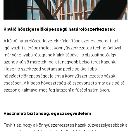
Kiváló hőszigetelőképességű határolószerkezetek
A külső határolószerkezetek kialakítása azonos energetikai
igényszint elérése mellett könnyűszerkezetes technológiával
már vékonyabb rétegrend kialakításával is biztosítható, így
azonos külső méretek mellett nagyobb belső teret kapunk.
Hasonló szerkezeti vastagság pedig sokkal jobb
hőszigetelőképességet jelent a könnyűszerkezetes házak
esetében. A kisebb hőveszteség költségvonzata már az első téli
szezon alkalmával meg fog látszani a fűtési számlákon.
Használati biztonság, egészségvédelem
Tévhit az, hogy a könnyűszerkezetes házak tűzveszélyesebbek a