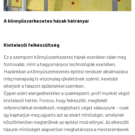
A könnyűszerkezetes házak hátrányai
Kivitelezői felkészültség
Ez a szempont könnyűszerkezetes házak esetében talán még
fontosabb, mint a hagyományos technológiák esetében.
Hazánkban a könnyűszerkezetes építési rendszer alkalmazása
még manapság is viszonylag újkeletűnek számít, kevésbé
elterjedt a falazott épületekkel szemben.
Éppen ezért elengedhetetlen a szakképzett, profi munkát végző
kivitelezői háttér. Fontos, hogy felkészült, megfelelő
referenciákkal rendelkező, megbízható céget válasszunk – csak
így kaphatjuk meg ugyanis azt az elvárt minőséget, amelynek
köszönhetően megtérülnek az építési mód előnyei. Az elkészült
házunk minőségét alapvetően meghatározza a mesteremberek