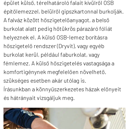
épület külső, térelhatároló falait kívülről OSB
építőlemezzel, belülről gipszkartonnal burkolják.
A falváz között hőszigetelőanyagot, a belső
burkolat alatt pedig hőtükrös párazáró fóliát
helyeznek el. A külső OSB-lemez borításra
hőszigetelő rendszer (Dryvit), vagy egyéb
burkolat kerül, például faburkolat, vagy
fémlemez. A külső hőszigetelés vastagsága a
komfortigénynek megfelelően növelhető,
szükséges esetben akár utólag is.
Írásunkban a könnyűszerkezetes házak előnyeit
és hátrányait vizsgáljuk meg.