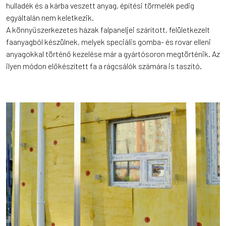
hulladék és a kárba veszett anyag, építési törmelék pedig
egyáltalán nem keletkezik.
A könnyűszerkezetes házak falpaneljei szárított, felületkezelt
faanyagból készülnek, melyek speciális gomba- és rovar elleni
anyagokkal történő kezelése már a gyártósoron megtörténik. Az
ilyen módon előkészített fa a rágcsálók számára is taszító.