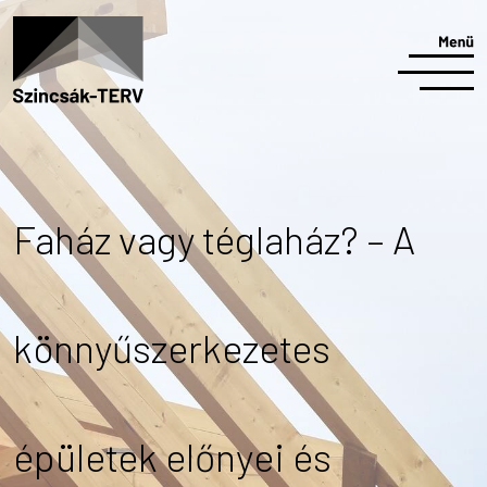
Faház vagy téglaház? – A
könnyűszerkezetes
épületek előnyei és