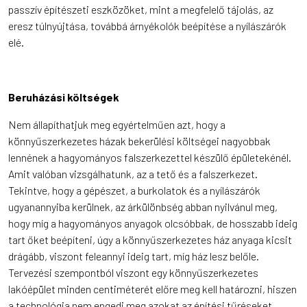
passzív építészeti eszközöket, mint a megfelelő tájolás, az
eresz túlnyújtása, továbbá árnyékolók beépítése a nyílászárók
elé.
Beruházási költségek
Nem állapíthatjuk meg egyértelműen azt, hogy a
könnyűszerkezetes házak bekerülési költségei nagyobbak
lennének a hagyományos falszerkezettel készülő épületekénél.
Amit valóban vizsgálhatunk, az a tető és a falszerkezet.
Tekintve, hogy a gépészet, a burkolatok és a nyílászárók
ugyanannyiba kerülnek, az árkülönbség abban nyilvánul meg,
hogy míg a hagyományos anyagok olcsóbbak, de hosszabb ideig
tart őket beépíteni, úgy a könnyűszerkezetes ház anyaga kicsit
drágább, viszont feleannyi ideig tart, míg ház lesz belőle.
Tervezési szempontból viszont egy könnyűszerkezetes
lakóépület minden centiméterét előre meg kell határozni, hiszen
a technológia nem engedi meg azokat az építési tűréseket,