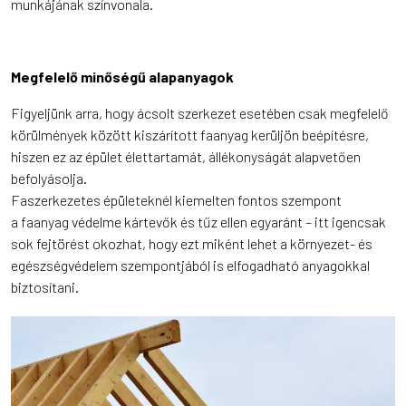
munkájának színvonala.
Megfelelő minőségű alapanyagok
Figyeljünk arra, hogy ácsolt szerkezet esetében csak megfelelő
körülmények között kiszárított faanyag kerüljön beépítésre,
hiszen ez az épület élettartamát, állékonyságát alapvetően
befolyásolja.
Faszerkezetes épületeknél kiemelten fontos szempont
a faanyag védelme
kártevők és tűz ellen egyaránt – itt igencsak
sok fejtörést okozhat, hogy ezt miként lehet a környezet- és
egészségvédelem szempontjából is elfogadható anyagokkal
biztosítani.