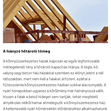
A hiányzó hőtároló tömeg
A könnyűszerkezetes házak kapcsán az egyik legfontosabb
mérlegelendő tény a hőtároló kapacitás hiánya. A tégla, kő,
vályog vagy beton falú házakkal szemben ez előnyt jelent a téli
időszakban, mert nem kell a falakat átfűteni, ezáltal a
fűtésszámla könnyűszerkezetes házban sokkal alacsonyabb. A
nyári hónapokban ugyanez a körülmény már hátrányossá válik,
hiszen a falak a belső hideget sem tartják, tehát megfelelő
árnyékolás nélkül hamar átmelegszik a könnyűszerkezetes ház.
A kellemesebb nyári hőmérséklet előidézéséhez alkalmazhatunk