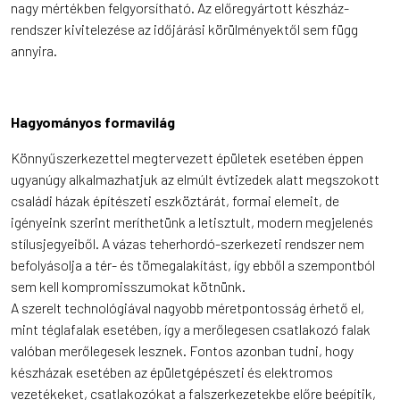
nagy mértékben felgyorsítható. Az előregyártott készház-
rendszer kivitelezése az időjárási körülményektől sem függ
annyira.
Hagyományos formavilág
Könnyűszerkezettel megtervezett épületek esetében éppen
ugyanúgy alkalmazhatjuk az elmúlt évtizedek alatt megszokott
családi házak építészeti eszköztárát, formai elemeit, de
igényeink szerint meríthetünk a letisztult, modern megjelenés
stílusjegyeiből. A vázas teherhordó-szerkezeti rendszer nem
befolyásolja a tér- és tömegalakítást, így ebből a szempontból
sem kell kompromisszumokat kötnünk.
A szerelt technológiával nagyobb méretpontosság érhető el,
mint téglafalak esetében, így a merőlegesen csatlakozó falak
valóban merőlegesek lesznek. Fontos azonban tudni, hogy
készházak esetében az épületgépészeti és elektromos
vezetékeket, csatlakozókat a falszerkezetekbe előre beépítik,