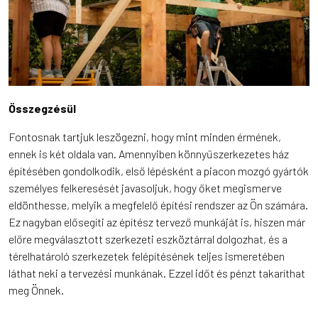
Összegzésül
Fontosnak tartjuk leszögezni, hogy mint minden érmének,
ennek is két oldala van. Amennyiben könnyűszerkezetes ház
építésében gondolkodik, első lépésként a piacon mozgó gyártók
személyes felkeresését javasoljuk, hogy őket megismerve
eldönthesse, melyik a megfelelő építési rendszer az Ön számára.
Ez nagyban elősegíti az építész tervező munkáját is, hiszen már
előre megválasztott szerkezeti eszköztárral dolgozhat, és a
térelhatároló szerkezetek felépítésének teljes ismeretében
láthat neki a tervezési munkának. Ezzel időt és pénzt takaríthat
meg Önnek.