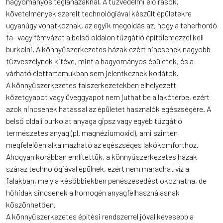
hagyományos téglaházaknál. A tűzvédelmi előírások,
követelmények szerelt technológiával készült épületekre
ugyanúgy vonatkoznak, az egyik megoldás az, hogy a teherhordó
fa- vagy fémvázat a belső oldalon tűzgátló építőlemezzel kell
burkolni. A könnyűszerkezetes házak ezért nincsenek nagyobb
tűzveszélynek kitéve, mint a hagyományos épületek, és a
várható élettartamukban sem jelentkeznek korlátok.
A könnyűszerkezetes falszerkezetekben elhelyezett
kőzetgyapot vagy üveggyapot nem juthat be a lakótérbe, ezért
azok nincsenek hatással az épületet használók egészségére. A
belső oldali burkolat anyaga gipsz vagy egyéb tűzgátló
természetes anyag (pl. magnéziumoxid), ami szintén
megfelelően alkalmazható az egészséges lakókomforthoz.
Ahogyan korábban említettük, a könnyűszerkezetes házak
száraz technológiával épülnek, ezért nem maradhat víz a
falakban, mely a későbbiekben penészesedést okozhatna, de
hőhidak sincsenek a homogén anyagfelhasználásnak
köszönhetően.
A könnyűszerkezetes építési rendszerrel jóval kevesebb a