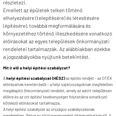
részletezi.
Emellett az épületek telken történő
elhelyezésére (telepítésére) és létesítésére
(építésére), továbbá megformálására és
környezetéhez történő illeszkedésére vonatkozó
előírásokat az egyes települések önkormányzati
rendeletei tartalmazzák. Az alábbiakban ezekbe
a jogszabályokba nyújtunk betekintést.
Mit ír elő a helyi építési szabályzat?
A
helyi építési szabályzat
(HÉSZ)
az építés rendjét – az OTÉK
előírásainak keretén belül – a helyi sajátosságoknak megfelelően
megállapító önkormányzati rendelet, amely az adott településen
élőkre és az ott építési tevékenységet folytatókra vonatkozó
kötelező előírásokat tartalmazza.
A helyi építési szabályzat az országos szabályozásnak
megfelelően, illetve az attól megengedett eltérésekkel készül. A