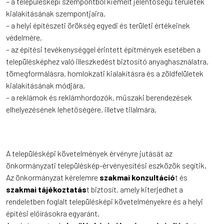
– a településképi szempontból kiemelt jelentőségű területek
kialakításának szempontjaira,
– a helyi építészeti örökség egyedi és területi értékeinek
védelmére,
– az építési tevékenységgel érintett építmények esetében a
településképhez való illeszkedést biztosító anyaghasználatra,
tömegformálásra, homlokzati kialakításra és a zöldfelületek
kialakításának módjára,
– a reklámok és reklámhordozók, műszaki berendezések
elhelyezésének lehetőségére, illetve tilalmára.
A településképi követelmények érvényre jutását az
önkormányzati településkép-érvényesítési eszközök segítik.
Az önkormányzat kérelemre
szakmai konzultáció
t és
szakmai tájékoztatás
t biztosít, amely kiterjedhet a
rendeletben foglalt településképi követelményekre és a helyi
építési előírásokra egyaránt.