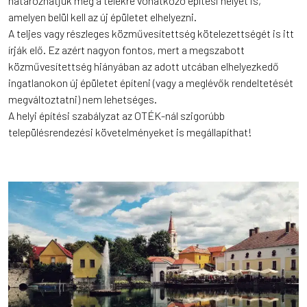
határozhatjuk meg a telekre vonatkozó építési helyet is,
amelyen belül kell az új épületet elhelyezni.
A teljes vagy részleges közművesítettség kötelezettségét is itt
írják elő. Ez azért nagyon fontos, mert a megszabott
közművesítettség hiányában az adott utcában elhelyezkedő
ingatlanokon új épületet építeni (vagy a meglévők rendeltetését
megváltoztatni) nem lehetséges.
A helyi építési szabályzat az OTÉK-nál szigorúbb
településrendezési követelményeket is megállapíthat!