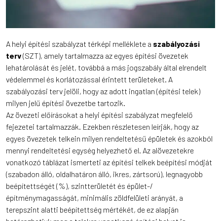
A helyi építési szabályzat térképi melléklete a
szabályozási
terv
(SZT), amely tartalmazza az egyes építési övezetek
lehatárolását és jelét, továbbá a más jogszabály által elrendelt
védelemmel és korlátozással érintett területeket. A
szabályozási terv jelöli, hogy az adott ingatlan (építési telek)
milyen jelű építési övezetbe tartozik.
Az övezeti előírásokat a helyi építési szabályzat megfelelő
fejezetei tartalmazzák. Ezekben részletesen leírják, hogy az
egyes övezetek telkein milyen rendeltetésű épületek és azokból
mennyi rendeltetési egység helyezhető el. Az alövezetekre
vonatkozó táblázat ismerteti az építési telkek beépítési módját
(szabadon álló, oldalhatáron álló, ikres, zártsorú), legnagyobb
beépítettségét (%), szintterületét és épület-/
építménymagasságát, minimális zöldfelületi arányát, a
terepszint alatti beépítettség mértékét, de ez alapján