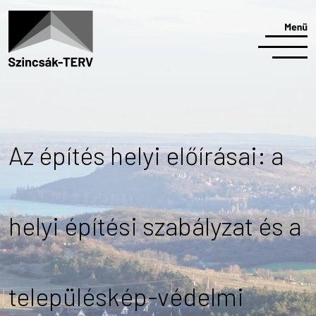
Az építés helyi előírásai: a
helyi építési szabályzat és a
településkép-védelmi