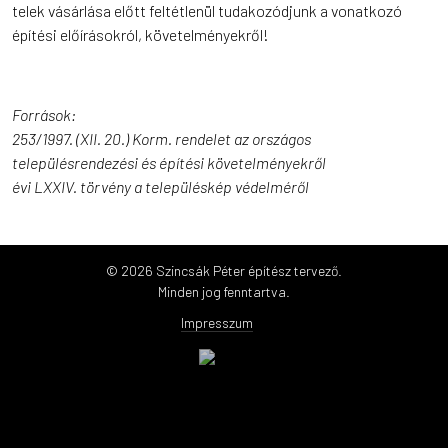
telek vásárlása előtt feltétlenül tudakozódjunk a vonatkozó
építési előírásokról, követelményekről!
Források:
253/1997. (XII. 20.) Korm. rendelet az országos
településrendezési és építési követelményekről
évi LXXIV. törvény a településkép védelméről
© 2026 Szincsák Péter építész tervező.
Minden jog fenntartva.
Impresszum